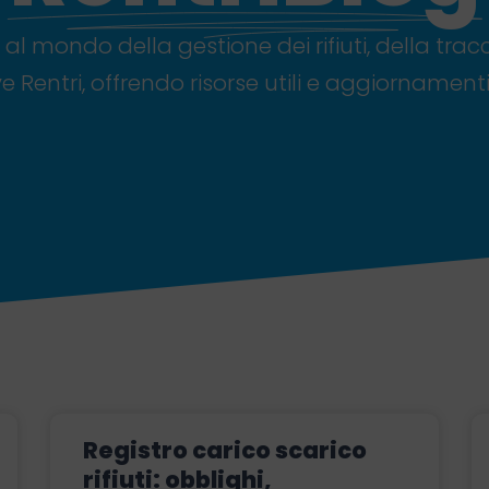
l mondo della gestione dei rifiuti, della tracc
 Rentri, offrendo risorse utili e aggiornamenti
Registro carico scarico
rifiuti: obblighi,