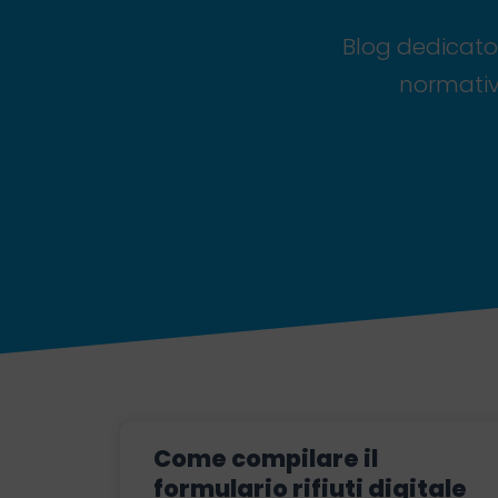
Blog dedicato a
normative
Come compilare il
formulario rifiuti digitale