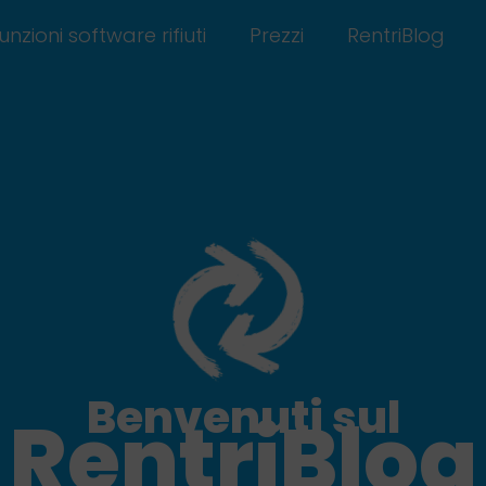
unzioni software rifiuti
Prezzi
RentriBlog
Benvenuti sul
RentriBlog