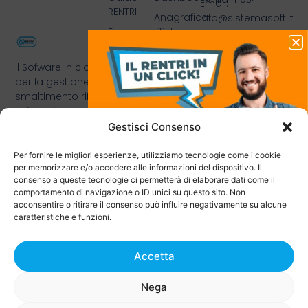
Email:
RENTRI
Anagrafica
info@sistemasoft.it
Funzioni
rifiuti
Telefono: +39
software
Formulari
0535421599
rifiuti
rifiuti
Il Sofware in cloud
Prezzi
online
per la gestione e
xFIR
smaltimento rifiuti
RentriBlog
già conforme al
Registro
Contatti
RENTRI 🌱
Gestisci Consenso
carico e
scarico
Per fornire le migliori esperienze, utilizziamo tecnologie come i cookie
MUD
per memorizzare e/o accedere alle informazioni del dispositivo. Il
automatico
consenso a queste tecnologie ci permetterà di elaborare dati come il
comportamento di navigazione o ID unici su questo sito. Non
Controllo
acconsentire o ritirare il consenso può influire negativamente su alcune
scadenze
caratteristiche e funzioni.
Giacenze
Prenota la Demo
gratuita
Accetta
Uno dei nostri esperti sarà a disposizione
a
Nega
per rispondere a tutte le tue domande e
offrirti una dimostrazione delle funzionalità