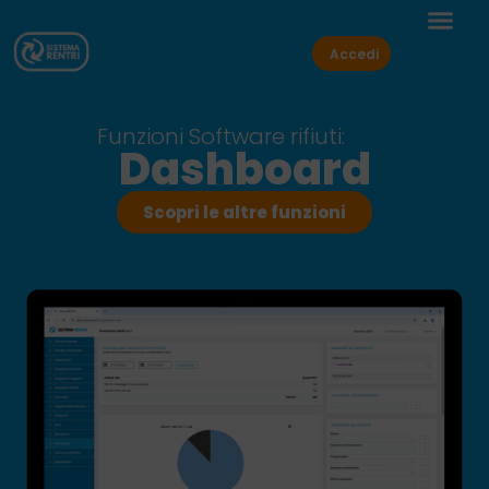
Accedi
Funzioni Software rifiuti:
Dashboard
Scopri le altre funzioni