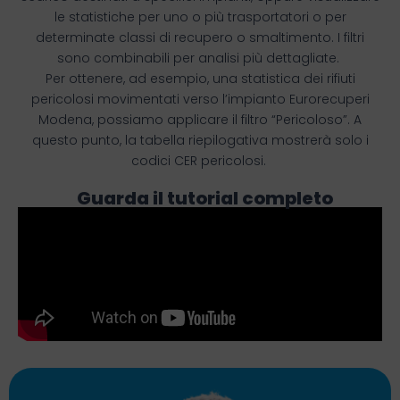
le statistiche per uno o più trasportatori o per
determinate classi di recupero o smaltimento. I filtri
sono combinabili per analisi più dettagliate.
Per ottenere, ad esempio, una statistica dei rifiuti
pericolosi movimentati verso l’impianto Eurorecuperi
Modena, possiamo applicare il filtro “Pericoloso”. A
questo punto, la tabella riepilogativa mostrerà solo i
codici CER pericolosi.
Guarda il tutorial completo