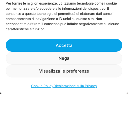
Per fornire le migliori esperienze, utilizziamo tecnologie come i cookie
per memorizzare e/o accedere alle informazioni del dispositivo. Il
consenso a queste tecnologie ci permetterà di elaborare dati come il
comportamento di navigazione o ID unici su questo sito. Non
acconsentire o ritirare il consenso può influire negativamente su alcune
caratteristiche e funzioni.
Prenota la Demo
gratuita
Accetta
Uno dei nostri esperti sarà a disposizione
a
Nega
per rispondere a tutte le tue domande e
offrirti una dimostrazione delle funzionalità
i
Visualizza le preferenze
del software SistemaRentri.
Prenota
l
Cookie Policy
Dichiarazione sulla Privacy