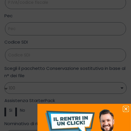
Pec
Codice SDI
Scegli il pacchetto Conservazione sostitutiva in base al
n° dei file
Assistenza StarterPack
Si
No
Nominativo di riferimento